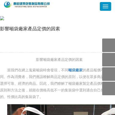
Toggl
naviga
影響噸袋廠家產品定價的因素
2020-12-09
影響噸袋廠家產品定價的因素
當我們在網上蒐索噸袋時會發現，不同
噸袋廠家
的產品報價不
同。作為消費者，我們應該瞭解商品定價的原則，以便在眾多商品中
選擇可靠、經濟的商品。囙此，我們瞭解了噸袋廠家製定產品價格的
原則和方法之後，就能在價格高低不一的集裝袋中選到適合自己使用
的、性價比高的集裝袋了。